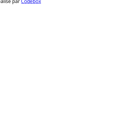
éalisé par
Codebox