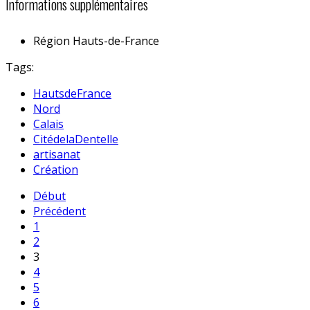
Informations supplémentaires
Région
Hauts-de-France
Tags:
HautsdeFrance
Nord
Calais
CitédelaDentelle
artisanat
Création
Début
Précédent
1
2
3
4
5
6