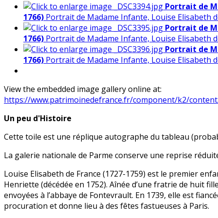
Portrait de M
1766)
Portrait de Madame Infante, Louise Elisabeth 
Portrait de M
1766)
Portrait de Madame Infante, Louise Elisabeth 
Portrait de M
1766)
Portrait de Madame Infante, Louise Elisabeth 
View the embedded image gallery online at:
https://www.patrimoinedefrance.fr/component/k2/conten
Un peu d'Histoire
Cette toile est une réplique autographe du tableau (proba
La galerie nationale de Parme conserve une reprise réduite
Louise Elisabeth de France (1727-1759) est le premier enfa
Henriette (décédée en 1752). Aînée d’une fratrie de huit fill
envoyées à l’abbaye de Fontevrault. En 1739, elle est fiancée
procuration et donne lieu à des fêtes fastueuses à Paris.