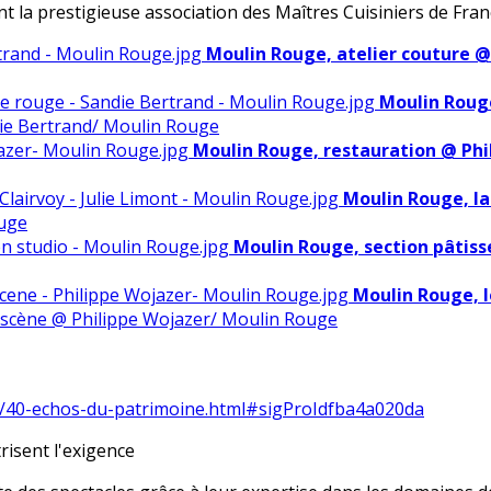
t la prestigieuse association des Maîtres Cuisiniers de Fran
Moulin Rouge, atelier couture 
Moulin Rouge
ie Bertrand/ Moulin Rouge
Moulin Rouge, restauration @ Ph
Moulin Rouge, la
ouge
Moulin Rouge, section pâtiss
Moulin Rouge, l
 scène @ Philippe Wojazer/ Moulin Rouge
t/40-echos-du-patrimoine.html#sigProIdfba4a020da
risent l'exigence