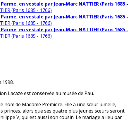
 Parme, en vestale par Jean-Marc NATTIER (Paris 1685 -
IER (Paris 1685 - 1766)
 Parme, en vestale par Jean-Marc NATTIER (Paris 1685 -
IER (Paris 1685 - 1766)
 Parme, en vestale par Jean-Marc NATTIER (Paris 1685 -
IER (Paris 1685 - 1766)
n 1998.
ction Lacaze est conservée au musée de Pau.
te le nom de Madame Première. Elle a une sœur jumelle,
e des princes, alors que ses quatre plus jeunes sœurs seront
Philippe V, qui est aussi son cousin. Le mariage a lieu par