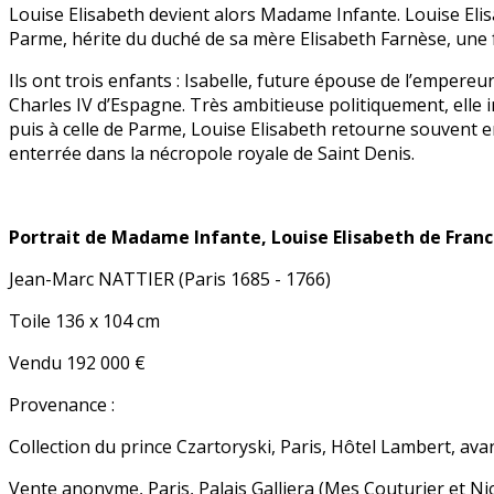
Louise Elisabeth devient alors Madame Infante. Louise Elis
Parme, hérite du duché de sa mère Elisabeth Farnèse, une f
Ils ont trois enfants : Isabelle, future épouse de l’empere
Charles IV d’Espagne. Très ambitieuse politiquement, elle 
puis à celle de Parme, Louise Elisabeth retourne souvent en
enterrée dans la nécropole royale de Saint Denis.
Portrait de Madame Infante, Louise Elisabeth de Fran
Jean-Marc NATTIER (Paris 1685 - 1766)
Toile 136 x 104 cm
Vendu 192 000 €
Provenance :
Collection du prince Czartoryski, Paris, Hôtel Lambert, av
Vente anonyme, Paris, Palais Galliera (Mes Couturier et Ni