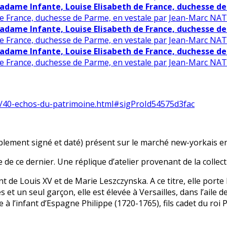
adame Infante, Louise Elisabeth de France, duchesse de
de France, duchesse de Parme, en vestale par Jean-Marc NATT
adame Infante, Louise Elisabeth de France, duchesse de
de France, duchesse de Parme, en vestale par Jean-Marc NATT
adame Infante, Louise Elisabeth de France, duchesse de
de France, duchesse de Parme, en vestale par Jean-Marc NATT
t/40-echos-du-patrimoine.html#sigProId54575d3fac
blement signé et daté) présent sur le marché new-yorkais e
 de ce dernier. Une réplique d’atelier provenant de la colle
nt de Louis XV et de Marie Leszczynska. A ce titre, elle por
es et un seul garçon, elle est élevée à Versailles, dans l’ail
 à l’infant d’Espagne Philippe (1720-1765), fils cadet du roi 