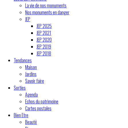
La vie de nos monuments
Nos monuments en danger
JEP
JEP 2025
JEP 2021
JEP 2020
JEP 2019
JEP 2018
Tendances
Maison
Jardins
Savoir faire
Sorties
Agenda
Echos du patrimoine
Cartes postales
Bien Etre
Beauté