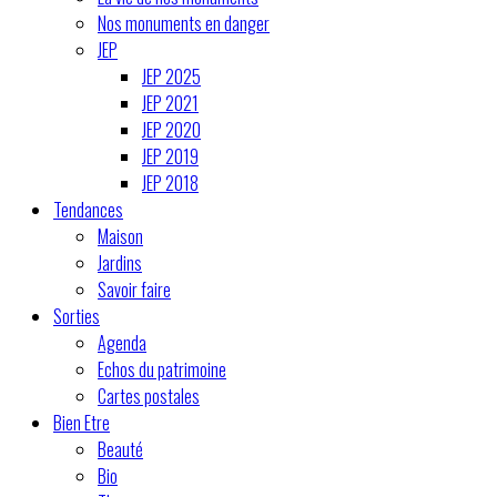
Nos monuments en danger
JEP
JEP 2025
JEP 2021
JEP 2020
JEP 2019
JEP 2018
Tendances
Maison
Jardins
Savoir faire
Sorties
Agenda
Echos du patrimoine
Cartes postales
Bien Etre
Beauté
Bio