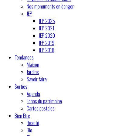
Nos monuments en danger
JEP
JEP 2025
JEP 2021
JEP 2020
JEP 2019
JEP 2018
Tendances
Maison
Jardins
Savoir faire
Sorties
Agenda
Echos du patrimoine
Cartes postales
Bien Etre
Beauté
Bio