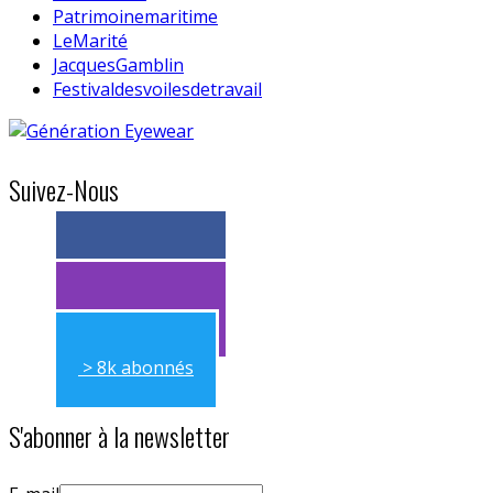
Patrimoinemaritime
LeMarité
JacquesGamblin
Festivaldesvoilesdetravail
Suivez-Nous
> 11k abonnés
> 11k abonnés
> 8k abonnés
S'abonner à la newsletter