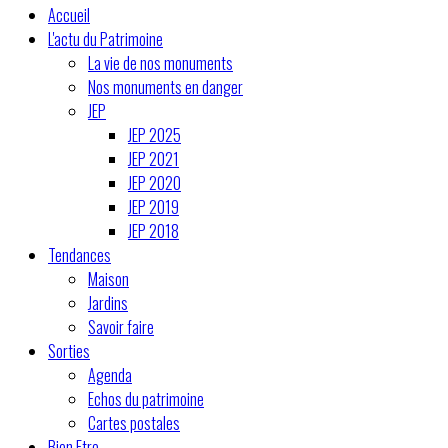
Accueil
L'actu du Patrimoine
La vie de nos monuments
Nos monuments en danger
JEP
JEP 2025
JEP 2021
JEP 2020
JEP 2019
JEP 2018
Tendances
Maison
Jardins
Savoir faire
Sorties
Agenda
Echos du patrimoine
Cartes postales
Bien Etre