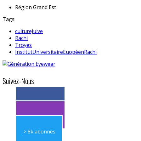
Région
Grand Est
Tags:
culturejuive
Rachi
Troyes
InstitutUniversitaireEuopéenRachi
Suivez-Nous
> 11k abonnés
> 11k abonnés
> 8k abonnés