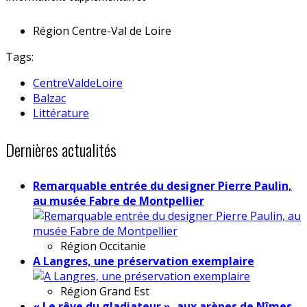
Région
Centre-Val de Loire
Tags:
CentreValdeLoire
Balzac
Littérature
Dernières actualités
Remarquable entrée du designer Pierre Paulin,
au musée Fabre de Montpellier
Région
Occitanie
A Langres, une préservation exemplaire
Région
Grand Est
« Le rêve du gladiateur », aux arènes de Nîmes