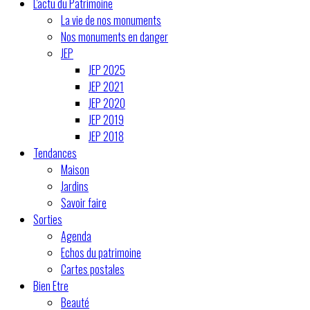
L'actu du Patrimoine
La vie de nos monuments
Nos monuments en danger
JEP
JEP 2025
JEP 2021
JEP 2020
JEP 2019
JEP 2018
Tendances
Maison
Jardins
Savoir faire
Sorties
Agenda
Echos du patrimoine
Cartes postales
Bien Etre
Beauté