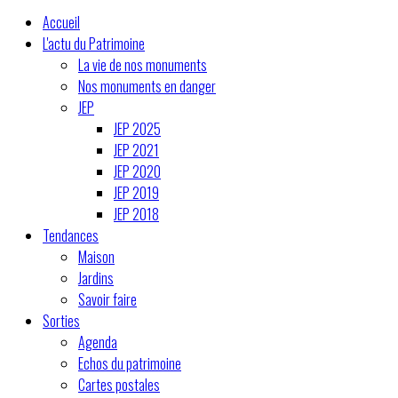
Accueil
L'actu du Patrimoine
La vie de nos monuments
Nos monuments en danger
JEP
JEP 2025
JEP 2021
JEP 2020
JEP 2019
JEP 2018
Tendances
Maison
Jardins
Savoir faire
Sorties
Agenda
Echos du patrimoine
Cartes postales