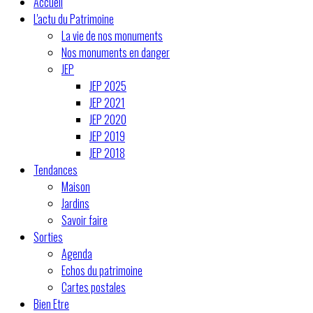
Accueil
L'actu du Patrimoine
La vie de nos monuments
Nos monuments en danger
JEP
JEP 2025
JEP 2021
JEP 2020
JEP 2019
JEP 2018
Tendances
Maison
Jardins
Savoir faire
Sorties
Agenda
Echos du patrimoine
Cartes postales
Bien Etre