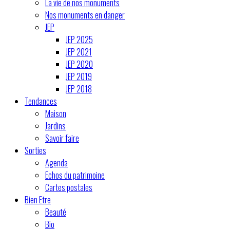
La vie de nos monuments
Nos monuments en danger
JEP
JEP 2025
JEP 2021
JEP 2020
JEP 2019
JEP 2018
Tendances
Maison
Jardins
Savoir faire
Sorties
Agenda
Echos du patrimoine
Cartes postales
Bien Etre
Beauté
Bio