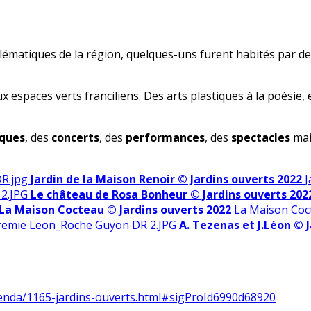
blématiques de la région, quelques-uns furent habités par des
 espaces verts franciliens. Des arts plastiques à la poésie, e
iques
, des
concerts
, des
performances
, des
spectacles
mai
Jardin de la Maison Renoir © Jardins ouverts 2022
J
Le château de Rosa Bonheur © Jardins ouverts 202
La Maison Cocteau © Jardins ouverts 2022
La Maison Coc
A. Tezenas et J.Léon © 
genda/1165-jardins-ouverts.html#sigProId6990d68920