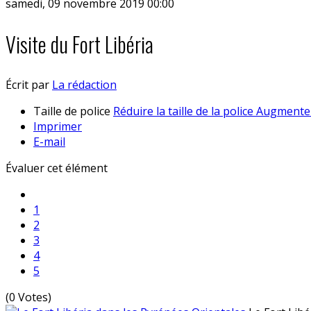
samedi, 09 novembre 2019 00:00
Visite du Fort Libéria
Écrit par
La rédaction
Taille de police
Réduire la taille de la police
Augmenter 
Imprimer
E-mail
Évaluer cet élément
1
2
3
4
5
(0 Votes)