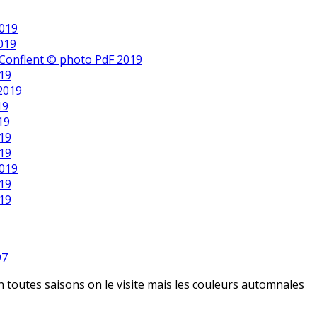
2019
2019
 Conflent © photo PdF 2019
019
 2019
19
19
019
019
2019
019
019
97
n toutes saisons on le visite mais les couleurs automnales