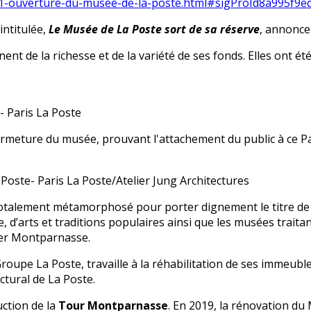
591-ouverture-du-musee-de-la-poste.html#sigProId8a995f9e
intitulée,
Le Musée de La Poste sort de sa réserve
, annonce
t de la richesse et de la variété de ses fonds. Elles ont été
- Paris La Poste
 fermeture du musée, prouvant l'attachement du public à ce
oste- Paris La Poste/Atelier Jung Architectures
 totalement métamorphosé pour porter dignement le titre de
 d’arts et traditions populaires ainsi que les musées traita
tier Montparnasse.
roupe La Poste, travaille à la réhabilitation de ses immeubl
ctural de La Poste.
ction de la
Tour Montparnasse
.
En 2019, la rénovation du 