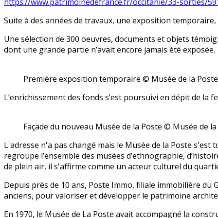
https://www.patrimoinedefrance.fr/occitanie/33-sorties/
Suite à des années de travaux, une exposition temporaire, 
U
ne sélection de 300 oeuvres, documents et objets témoignen
dont une grande partie n’avait encore jamais été exposée.
Première exposition temporaire © Musée de la Poste
L’enrichissement des fonds s’est poursuivi en dépit de la
Façade du nouveau Musée de la Poste © Musée de la P
L'adresse n'a pas changé mais le Musée de la Poste s'est
regroupe l’ensemble des musées d’ethnographie, d’histoire,
de plein air,
il s'affirme comme un acteur culturel du quar
Depuis près de 10 ans, Poste Immo, filiale immobilière du G
anciens, pour valoriser et développer le patrimoine archite
En 1970, le Musée de La Poste avait accompagné la constru