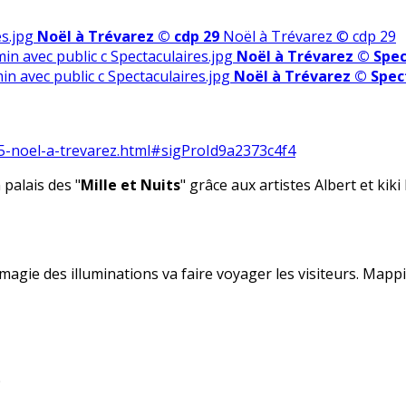
Noël à Trévarez © cdp 29
Noël à Trévarez © cdp 29
Noël à Trévarez © Spec
Noël à Trévarez © Spec
05-noel-a-trevarez.html#sigProId9a2373c4f4
palais des "
Mille et Nuits
" grâce aux artistes
Albert et kik
 magie des illuminations va faire voyager les visiteurs. Mapp
9