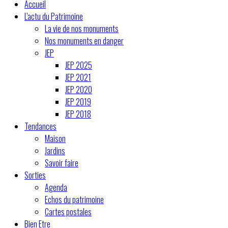
Accueil
L'actu du Patrimoine
La vie de nos monuments
Nos monuments en danger
JEP
JEP 2025
JEP 2021
JEP 2020
JEP 2019
JEP 2018
Tendances
Maison
Jardins
Savoir faire
Sorties
Agenda
Echos du patrimoine
Cartes postales
Bien Etre