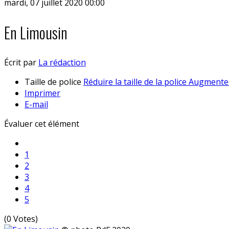
mardi, 07 juillet 2020 00:00
En Limousin
Écrit par
La rédaction
Taille de police
Réduire la taille de la police
Augmenter 
Imprimer
E-mail
Évaluer cet élément
1
2
3
4
5
(0 Votes)