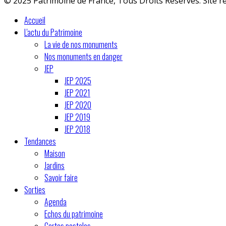
© 2025 Patrimoine de France, Tous Droits Réservés. Site r
Accueil
L'actu du Patrimoine
La vie de nos monuments
Nos monuments en danger
JEP
JEP 2025
JEP 2021
JEP 2020
JEP 2019
JEP 2018
Tendances
Maison
Jardins
Savoir faire
Sorties
Agenda
Echos du patrimoine
Cartes postales