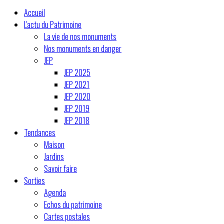
Accueil
L'actu du Patrimoine
La vie de nos monuments
Nos monuments en danger
JEP
JEP 2025
JEP 2021
JEP 2020
JEP 2019
JEP 2018
Tendances
Maison
Jardins
Savoir faire
Sorties
Agenda
Echos du patrimoine
Cartes postales