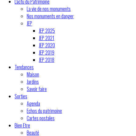
L'actu du Patrimoine
La vie de nos monuments
Nos monuments en danger
JEP
JEP 2025
JEP 2021
JEP 2020
JEP 2019
JEP 2018
Tendances
Maison
Jardins
Savoir faire
Sorties
Agenda
Echos du patrimoine
Cartes postales
Bien Etre
Beauté