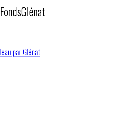
: FondsGlénat
leau par Glénat