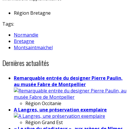
Région
Bretagne
Tags:
Normandie
Bretagne
Montsaintmaichel
Dernières actualités
Remarquable entrée du designer Pierre Paulin,
au musée Fabre de Montpellier
Région
Occitanie
A Langres, une préservation exemplaire
Région
Grand Est
« Le rêve du gladiateur », aux arènes de Nîmes