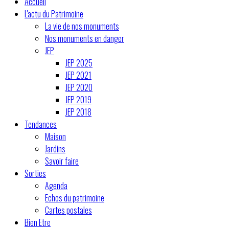
Accueil
L'actu du Patrimoine
La vie de nos monuments
Nos monuments en danger
JEP
JEP 2025
JEP 2021
JEP 2020
JEP 2019
JEP 2018
Tendances
Maison
Jardins
Savoir faire
Sorties
Agenda
Echos du patrimoine
Cartes postales
Bien Etre