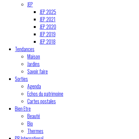
JEP
JEP 2025
JEP 2021
JEP 2020
JEP 2019
JEP 2018
Tendances
Maison
Jardins
Savoir faire
Sorties
Agenda
Echos du patrimoine
Cartes postales
Bien Etre
Beauté
Bio
Thermes
PR International