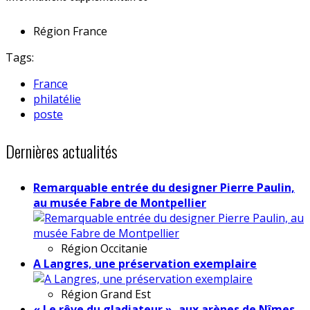
Région
France
Tags:
France
philatélie
poste
Dernières actualités
Remarquable entrée du designer Pierre Paulin,
au musée Fabre de Montpellier
Région
Occitanie
A Langres, une préservation exemplaire
Région
Grand Est
« Le rêve du gladiateur », aux arènes de Nîmes