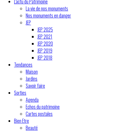
L'actu du Patrimoine
La vie de nos monuments
Nos monuments en danger
JEP
JEP 2025
JEP 2021
JEP 2020
JEP 2019
JEP 2018
Tendances
Maison
Jardins
Savoir faire
Sorties
Agenda
Echos du patrimoine
Cartes postales
Bien Etre
Beauté