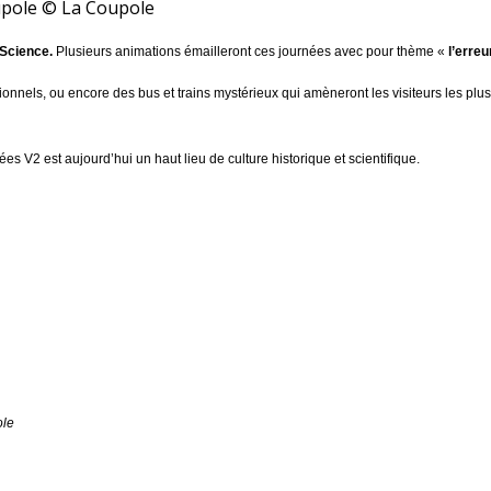
upole
© La Coupole
 Science.
Plusieurs animations émailleront ces journées avec
pour thème «
l’erre
nnels, ou encore des bus et trains mystérieux qui amèneront les visiteurs les plus
es V2 est aujourd’hui un haut lieu de culture historique et scientifique.
ole