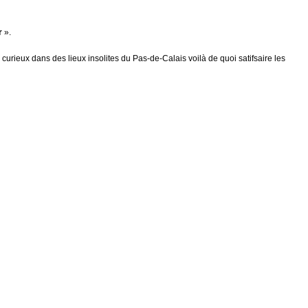
ur
».
 curieux da
ns des lieux insolites du Pas-de-Calais voilà de quoi satifsaire les