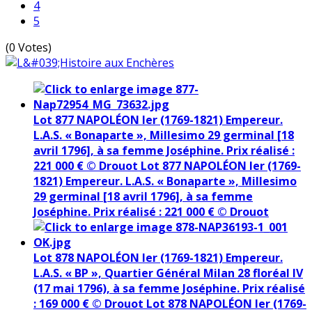
4
5
(0 Votes)
Lot 877 NAPOLÉON Ier (1769-1821) Empereur.
L.A.S. « Bonaparte », Millesimo 29 germinal [18
avril 1796], à sa femme Joséphine. Prix réalisé :
221 000 € © Drouot
Lot 877 NAPOLÉON Ier (1769-
1821) Empereur. L.A.S. « Bonaparte », Millesimo
29 germinal [18 avril 1796], à sa femme
Joséphine. Prix réalisé : 221 000 € © Drouot
Lot 878 NAPOLÉON Ier (1769-1821) Empereur.
L.A.S. « BP », Quartier Général Milan 28 floréal IV
(17 mai 1796), à sa femme Joséphine. Prix réalisé
: 169 000 € © Drouot
Lot 878 NAPOLÉON Ier (1769-