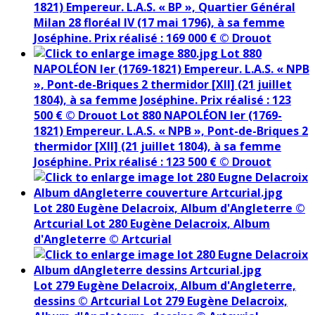
1821) Empereur. L.A.S. « BP », Quartier Général
Milan 28 floréal IV (17 mai 1796), à sa femme
Joséphine. Prix réalisé : 169 000 € © Drouot
Lot 880
NAPOLÉON Ier (1769-1821) Empereur. L.A.S. « NPB
», Pont-de-Briques 2 thermidor [XII] (21 juillet
1804), à sa femme Joséphine. Prix réalisé : 123
500 € © Drouot
Lot 880 NAPOLÉON Ier (1769-
1821) Empereur. L.A.S. « NPB », Pont-de-Briques 2
thermidor [XII] (21 juillet 1804), à sa femme
Joséphine. Prix réalisé : 123 500 € © Drouot
Lot 280 Eugène Delacroix, Album d'Angleterre ©
Artcurial
Lot 280 Eugène Delacroix, Album
d'Angleterre © Artcurial
Lot 279 Eugène Delacroix, Album d'Angleterre,
dessins © Artcurial
Lot 279 Eugène Delacroix,