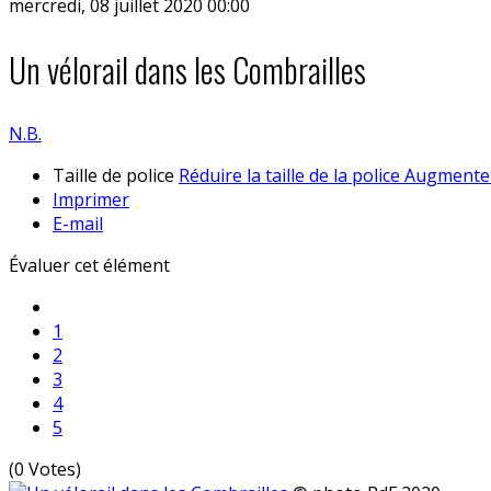
mercredi, 08 juillet 2020 00:00
Un vélorail dans les Combrailles
N.B.
Taille de police
Réduire la taille de la police
Augmenter 
Imprimer
E-mail
Évaluer cet élément
1
2
3
4
5
(0 Votes)