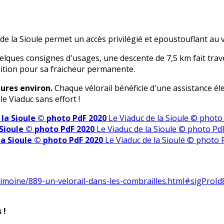
e la Sioule permet un accès privilégié et epoustouflant au v
quelques consignes d'usages, une descente de 7,5 km fait tra
sition pour sa fraicheur permanente.
ures environ.
Chaque vélorail bénéficie d'une assistance éle
e Viaduc sans effort !
 la Sioule © photo PdF 2020
Le Viaduc de la Sioule © photo
 Sioule © photo PdF 2020
Le Viaduc de la Sioule © photo Pd
la Sioule © photo PdF 2020
Le Viaduc de la Sioule © photo 
rimoine/889-un-velorail-dans-les-combrailles.html#sigProI
 !