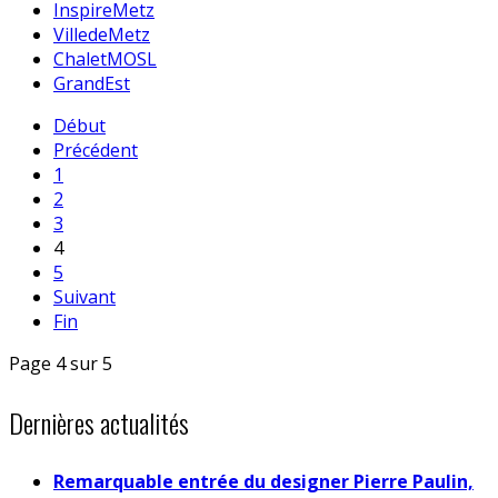
InspireMetz
VilledeMetz
ChaletMOSL
GrandEst
Début
Précédent
1
2
3
4
5
Suivant
Fin
Page 4 sur 5
Dernières actualités
Remarquable entrée du designer Pierre Paulin,