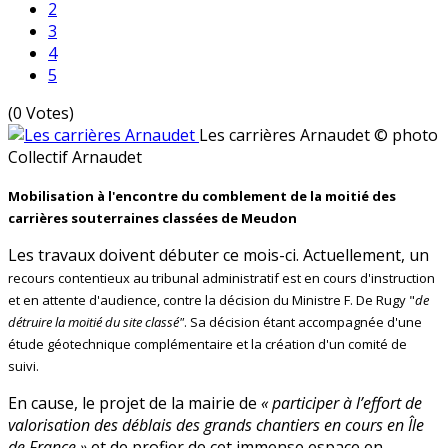
2
3
4
5
(0 Votes)
Les carrières Arnaudet
© photo
Collectif Arnaudet
Mobilisation à l'encontre du comblement de la moitié des
carrières souterraines classées de Meudon
Les travaux doivent débuter ce mois-ci. Actuellement, un
recours contentieux au tribunal administratif est en cours d'instruction
et en attente d'audience, contre la décision du Ministre F. De Rugy "
de
détruire la moitié du site classé"
. Sa décision étant accompagnée d'une
étude géotechnique complémentaire et la création d'un comité de
suivi.
En cause, le projet de la mairie de
« participer à l’effort de
valorisation des déblais des grands chantiers en cours en Île
de France »
et de profier de cet immense espace en