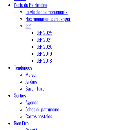
L'actu du Patrimoine
La vie de nos monuments
Nos monuments en danger
JEP
JEP 2025
JEP 2021
JEP 2020
JEP 2019
JEP 2018
Tendances
Maison
Jardins
Savoir faire
Sorties
Agenda
Echos du patrimoine
Cartes postales
Bien Etre