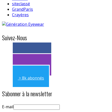
siteclassé
GrandParis
Crayères
Suivez-Nous
> 11k abonnés
> 11k abonnés
> 8k abonnés
S'abonner à la newsletter
E-mail