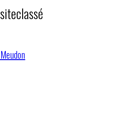
 siteclassé
 à Meudon