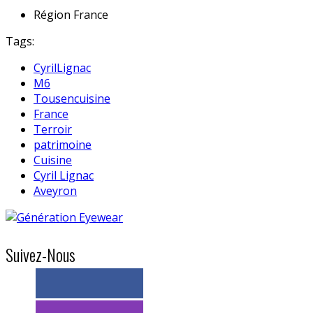
Région
France
Tags:
CyrilLignac
M6
Tousencuisine
France
Terroir
patrimoine
Cuisine
Cyril Lignac
Aveyron
Suivez-Nous
> 11k abonnés