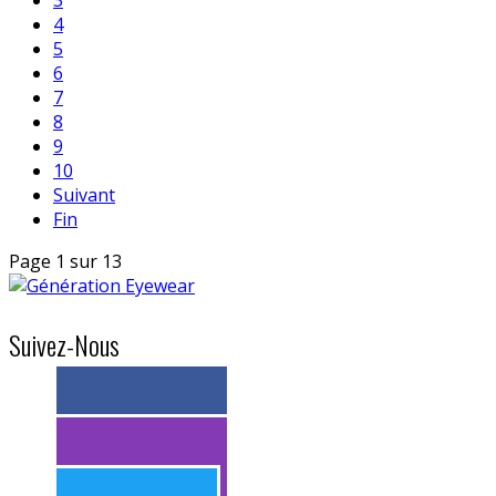
3
4
5
6
7
8
9
10
Suivant
Fin
Page 1 sur 13
Suivez-Nous
> 11k abonnés
> 11k abonnés