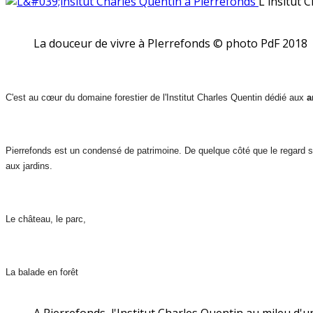
L'insitut 
La douceur de vivre à PIerrefonds © photo PdF 2018
C'est
au cœur du domaine forestier de l'Institut Charles Quentin dédié aux
a
Pierrefonds est un condensé de patrimoine. De quelque côté que le regard se
aux jardins.
Le château, le parc,
La balade en forêt
A Pierrefonds, l'Institut Charles Quentin au mileu 