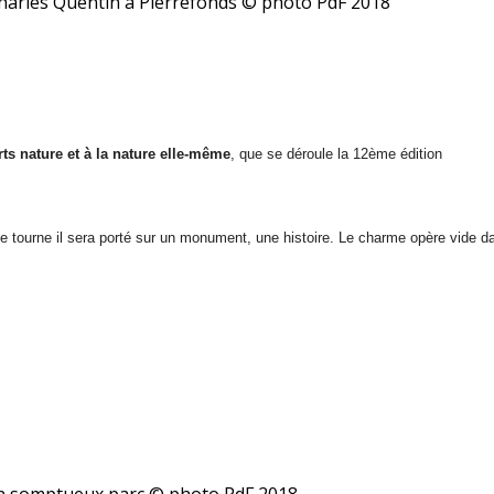
Charles Quentin à Pierrefonds
© photo PdF 2018
rts nature et à la nature elle-même
, que se déroule la
12ème édition
 tourne il sera porté sur un monument, une histoire. Le charme opère vide da
d'un somptueux parc © photo PdF 2018