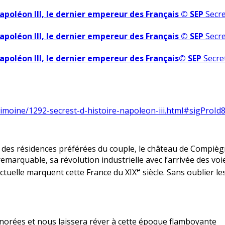
apoléon III, le dernier empereur des Français © SEP
Secre
apoléon III, le dernier empereur des Français © SEP
Secre
Napoléon III, le dernier empereur des Français© SEP
Secre
rimoine/1292-secrest-d-histoire-napoleon-iii.html#sigProI
e des résidences préférées du couple, le château de Compiè
rquable, sa révolution industrielle avec l’arrivée des voies
e
lectuelle marquent cette France du XIX
siècle. Sans oublier l
norées et nous laissera réver à cette époque flamboyante