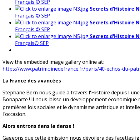
Français © SEP
Secrets d'Histoire N
Français © SEP
Secrets d'Histoire N
Français © SEP
Secrets d'Histoire 
Français© SEP
View the embedded image gallery online at:
https://www.patrimoinedefrance.fr/paris/40-echos-du-pat
La France des avancées
Stéphane Bern nous guide à travers l'Histoire depuis l'un
Bonaparte ! Il nous laisse un développement économique rema
premières lois sociales et le dynamisme artistique et intel
l'occasion.
Alors entrons dans la danse !
Gageons que cette émission nous dévoilera des facettes ig