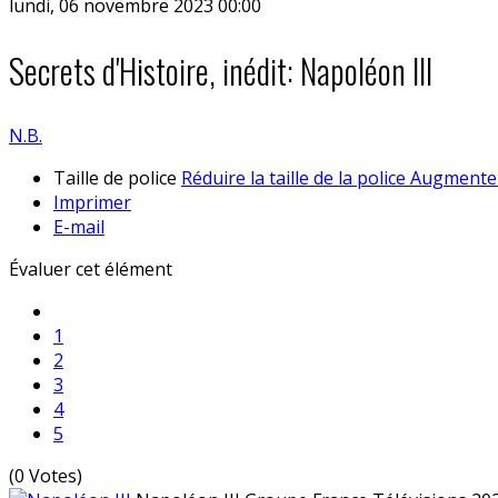
lundi, 06 novembre 2023 00:00
Secrets d'Histoire, inédit: Napoléon III
N.B.
Taille de police
Réduire la taille de la police
Augmenter 
Imprimer
E-mail
Évaluer cet élément
1
2
3
4
5
(0 Votes)