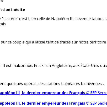
23
ission inédite
re "secrète" c'est bien celle de Napoléon III, devenue tabou 
ais.
ur ce couple qui a laissé tant de traces sur notre territoi
II est malconnue. En exil en Angleterre, aux États-Unis ou e
ent quelques opéras, des stations balnéaires bienvenues...
apoléon III, le dernier empereur des Français © SEP
Secre
apoléon III, le dernier empereur des Français © SEP
Secre