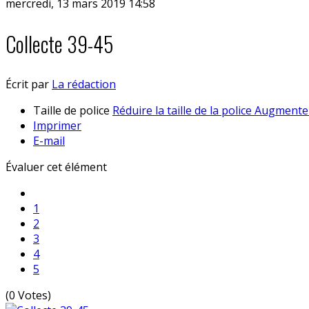
mercredi, 13 mars 2019 14:58
Collecte 39-45
Écrit par
La rédaction
Taille de police
Réduire la taille de la police
Augmenter 
Imprimer
E-mail
Évaluer cet élément
1
2
3
4
5
(0 Votes)