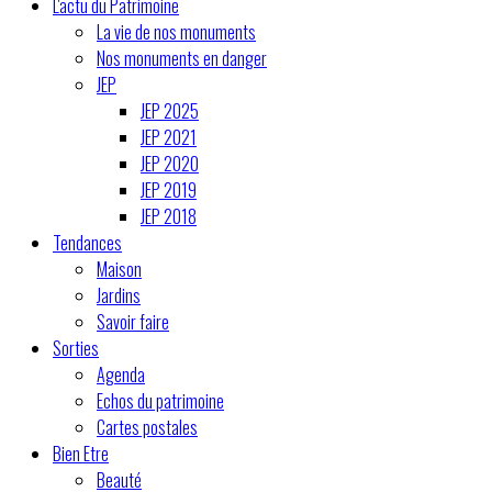
L'actu du Patrimoine
La vie de nos monuments
Nos monuments en danger
JEP
JEP 2025
JEP 2021
JEP 2020
JEP 2019
JEP 2018
Tendances
Maison
Jardins
Savoir faire
Sorties
Agenda
Echos du patrimoine
Cartes postales
Bien Etre
Beauté