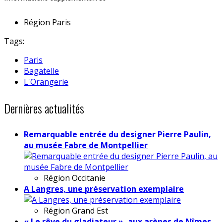
Région
Paris
Tags:
Paris
Bagatelle
L'Orangerie
Dernières actualités
Remarquable entrée du designer Pierre Paulin,
au musée Fabre de Montpellier
Région
Occitanie
A Langres, une préservation exemplaire
Région
Grand Est
« Le rêve du gladiateur », aux arènes de Nîmes