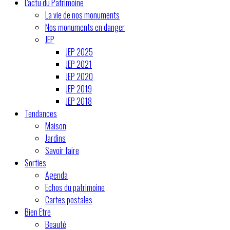
L'actu du Patrimoine
La vie de nos monuments
Nos monuments en danger
JEP
JEP 2025
JEP 2021
JEP 2020
JEP 2019
JEP 2018
Tendances
Maison
Jardins
Savoir faire
Sorties
Agenda
Echos du patrimoine
Cartes postales
Bien Etre
Beauté