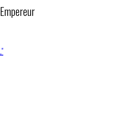
: Empereur
L"