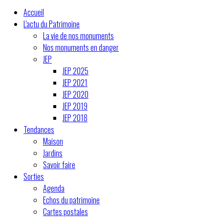
Accueil
L'actu du Patrimoine
La vie de nos monuments
Nos monuments en danger
JEP
JEP 2025
JEP 2021
JEP 2020
JEP 2019
JEP 2018
Tendances
Maison
Jardins
Savoir faire
Sorties
Agenda
Echos du patrimoine
Cartes postales