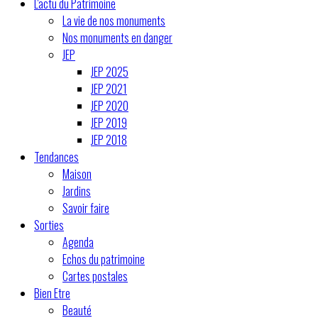
L'actu du Patrimoine
La vie de nos monuments
Nos monuments en danger
JEP
JEP 2025
JEP 2021
JEP 2020
JEP 2019
JEP 2018
Tendances
Maison
Jardins
Savoir faire
Sorties
Agenda
Echos du patrimoine
Cartes postales
Bien Etre
Beauté