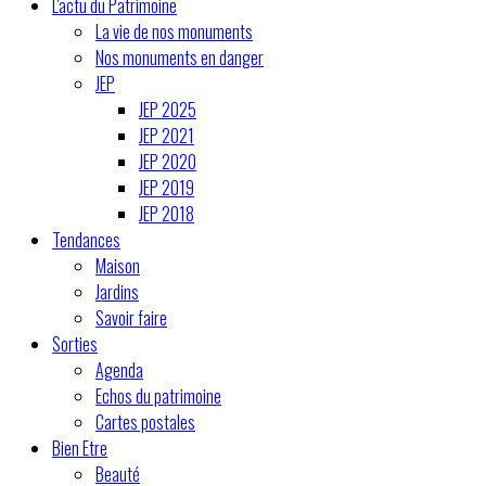
L'actu du Patrimoine
La vie de nos monuments
Nos monuments en danger
JEP
JEP 2025
JEP 2021
JEP 2020
JEP 2019
JEP 2018
Tendances
Maison
Jardins
Savoir faire
Sorties
Agenda
Echos du patrimoine
Cartes postales
Bien Etre
Beauté