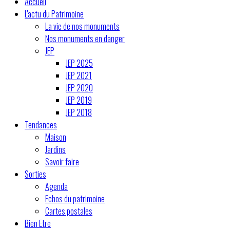
Accueil
L'actu du Patrimoine
La vie de nos monuments
Nos monuments en danger
JEP
JEP 2025
JEP 2021
JEP 2020
JEP 2019
JEP 2018
Tendances
Maison
Jardins
Savoir faire
Sorties
Agenda
Echos du patrimoine
Cartes postales
Bien Etre