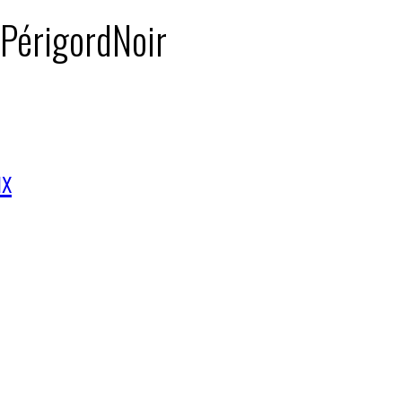
: PérigordNoir
ux