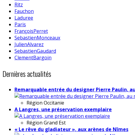
Ritz
Fauchon
Laduree
Paris
FrançoisPerret
SebastienMonceaux
JulienAlvarez
SebastienGaudard
ClementBargoin
Dernières actualités
Remarquable entrée du designer Pierre Paulin, a
Région
Occitanie
A Langres, une préservation exemplaire
Région
Grand Est
« Le rêve du gladiateur », aux arènes de Nîmes