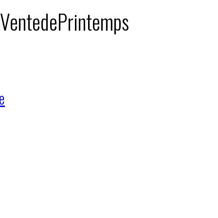
 : VentedePrintemps
e