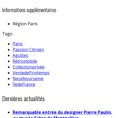
Informations supplémentaires
Région
Paris
Tags:
Paris
Passion Citroën
Aguttes
Rétromobile
Collectionprivée
VentedePrintemps
Neuillysurseine
ÎledeFrance
Dernières actualités
Remarquable entrée du designer Pierre Paulin,
au musée Fabre de Montpellier