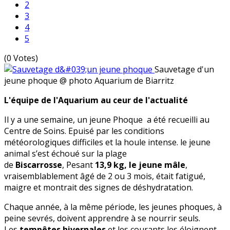
2
3
4
5
(0 Votes)
Sauvetage d'un
jeune phoque
@ photo Aquarium de Biarritz
L'équipe de l'Aquarium au ceur de l'actualité
Il y a une semaine, un jeune Phoque a été recueilli au
Centre de Soins. Epuisé par les conditions
météorologiques difficiles et la houle intense. le jeune
animal s’est échoué sur la plage
de
Biscarrosse
, Pesant
13,9 kg, le jeune mâle
,
vraisemblablement âgé de 2 ou 3 mois, était fatigué,
maigre et montrait des signes de déshydratation.
Chaque année, à la même période, les jeunes phoques, à
peine sevrés, doivent apprendre à se nourrir seuls.
Les
tempêtes hivernales
et les courants les éloignent